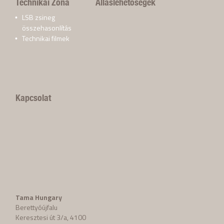
Technikai Zóna
Álláslehetőségek
LSB zsineg
összehasonlítás
Technikai filmek
Kapcsolat
Tama Hungary
Berettyóújfalu
Keresztesi út 3/a, 4100