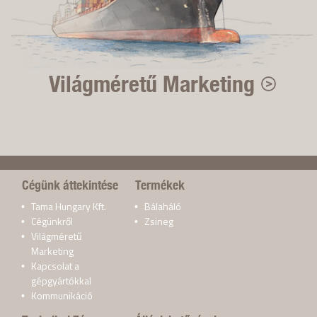
Világméretű Marketing
Cégünk áttekintése
Termékek
Tama Hungary Kft.
Bálaháló
Cégünkről
Zsineg
Világméretű
Marketing
Kapcsolat a
gépgyártókkal
Kommunikáció