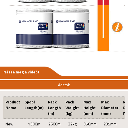
Nézze meg a videót
Adatok
Product
Spool
Pack
Pack
Max
Max
Pa
Name
Length(m)
Length
Weight
Height
Diameter
Pe
(m)
(kg)
(mm)
(mm)
Pa
New
1300m
2600m
22kg
350mm
295mm