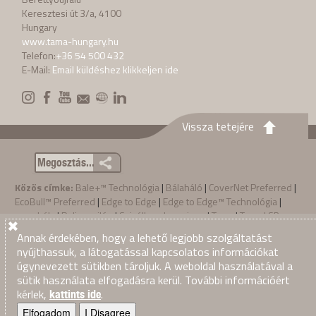
Keresztesi út 3/a, 4100
Hungary
www.tama-hungary.hu
Telefon:
+36 54 500 432
E-Mail:
Email küldéshez klikkeljen ide
Vissza tetejére
Megosztás...
Közös címke:
Bale+™ Technológia
|
Bálaháló
|
CoverNet Preferred
|
EcoBull™ Preferred
|
Edge to Edge
|
Edge to Edge™ Technológia
|
nagy bála
|
Polipropilén
|
Szizálkender zsineg
|
Tama
|
Tama LSB
bálazsinegek
|
Tama LSB zsineg
|
Tama Marathon®
|
TamaTwine™
|
Annak érdekében, hogy a lehető legjobb szolgáltatást
Tama zsineg
|
zsineg
nyújthassuk, a látogatással kapcsolatos információkat
Privacy Policy
Értékesítési feltételek
úgynevezett sütikben tároljuk. A weboldal használatával a
·
·
sütik használata elfogadásra kerül. További információért
© 2026
Tama Hungary
. Mind jog fenntartva
kérlek,
.
kattints ide
Elfogadom
I Disagree