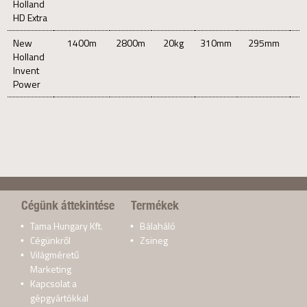
Holland
HD Extra
New
1400m
2800m
20kg
310mm
295mm
Holland
Invent
Power
Cégünk áttekintése
Termékek
Tama Hungary Kft.
Bálaháló
Cégünkről
Zsineg
Világméretű
Marketing
Kapcsolat a
gépgyártókkal