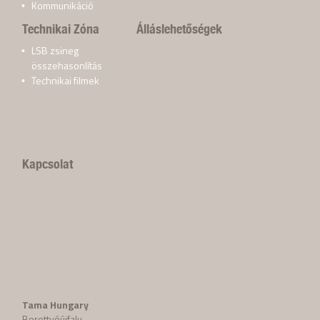
Kommunikáció
Technikai Zóna
Álláslehetőségek
LSB zsineg
összehasonlítás
Technikai filmek
Kapcsolat
Tama Hungary
Berettyóújfalu