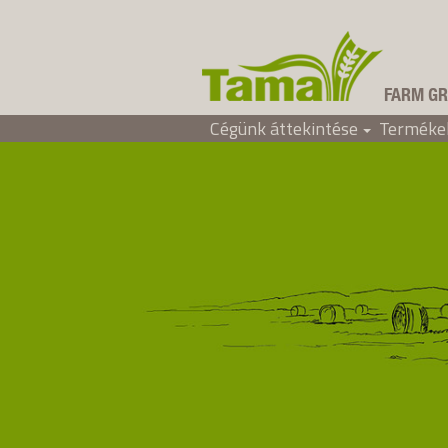
FARM GR
Cégünk áttekintése
Terméke
Tama Hungary
+