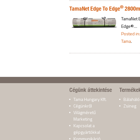
®
TamaNet Edge To Edge
2800
TamaNet E
Edge®…
Posted in
Tama
.
Cégünk áttekintése
Terméke
Tama Hungary Kft.
Bálaháló
Cégünkről
Zsineg
Világméretű
Marketing
Kapcsolat a
gépgyártókkal
Kommunikáció