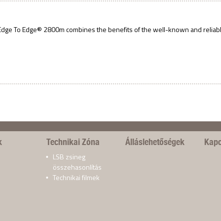
m
dge To Edge® 2800m combines the benefits of the well-known and reliab
:
k
Technikai Zóna
Álláslehetőségek
Kapc
LSB zsineg
összehasonlítás
Technikai filmek