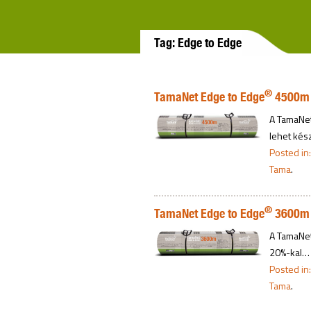
Tag: Edge to Edge
®
TamaNet Edge to Edge
4500m
A TamaNet
lehet kés
Posted in
Tama
.
®
TamaNet Edge to Edge
3600m
A TamaNet
20%-kal…
Posted in
Tama
.