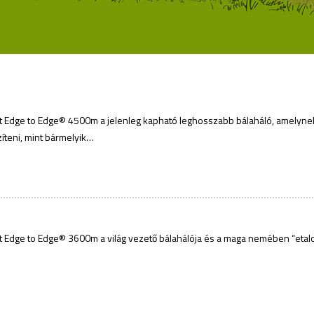
 Edge to Edge® 4500m a jelenleg kapható leghosszabb bálaháló, amelynek
zíteni, mint bármelyik…
:
 Edge to Edge® 3600m a világ vezető bálahálója és a maga nemében “etalo
: