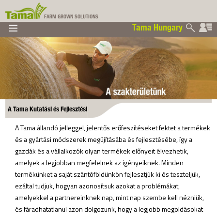
FARM GROWN SOLUTIONS
Tama Hungary
▼
▼
▼
Tama Hungary
▼
A Tama Kutatási és Fejlesztési
A Tama állandó jelleggel, jelentős erőfeszítéseket fektet a termékek
és a gyártási módszerek megújításába és fejlesztésébe, így a
gazdák és a vállalkozók olyan termékek előnyeit élvezhetik,
amelyek a legjobban megfelelnek az igényeiknek. Minden
termékünket a saját szántóföldünkön fejlesztjük ki és teszteljük,
ezáltal tudjuk, hogyan azonosítsuk azokat a problémákat,
amelyekkel a partnereinknek nap, mint nap szembe kell nézniük,
és fáradhatatlanul azon dolgozunk, hogy a legjobb megoldásokat