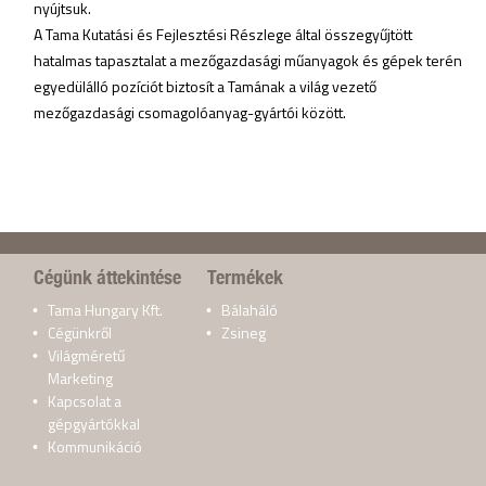
nyújtsuk.
A Tama Kutatási és Fejlesztési Részlege által összegyűjtött
hatalmas tapasztalat a mezőgazdasági műanyagok és gépek terén
egyedülálló pozíciót biztosít a Tamának a világ vezető
mezőgazdasági csomagolóanyag-gyártói között.
Cégünk áttekintése
Termékek
Tama Hungary Kft.
Bálaháló
Cégünkről
Zsineg
Világméretű
Marketing
Kapcsolat a
gépgyártókkal
Kommunikáció