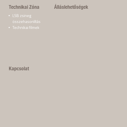
Technikai Zóna
Álláslehetőségek
LSB zsineg
összehasonlítás
Technikai filmek
Kapcsolat