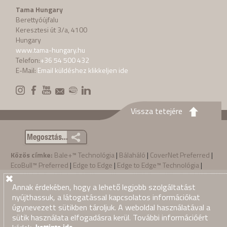
Tama Hungary
Berettyóújfalu
Keresztesi út 3/a, 4100
Hungary
www.tama-hungary.hu
Telefon:
+36 54 500 432
E-Mail:
Email küldéshez klikkeljen ide
Vissza tetejére
Megosztás...
Közös címke:
Bale+™ Technológia
|
Bálaháló
|
CoverNet Preferred
|
EcoBull™ Preferred
|
Edge to Edge
|
Edge to Edge™ Technológia
|
nagy bála
|
Polipropilén
|
Szizálkender zsineg
|
Tama
|
Tama LSB
bálazsinegek
|
Tama LSB zsineg
|
Tama Marathon®
|
TamaTwine™
|
Annak érdekében, hogy a lehető legjobb szolgáltatást
Tama zsineg
|
zsineg
nyújthassuk, a látogatással kapcsolatos információkat
úgynevezett sütikben tároljuk. A weboldal használatával a
Privacy Policy
Értékesítési feltételek
·
·
sütik használata elfogadásra kerül. További információért
© 2026
Tama Hungary
. Mind jog fenntartva