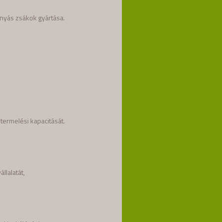
nyás zsákok gyártása.
 termelési kapacitását.
llalatát,