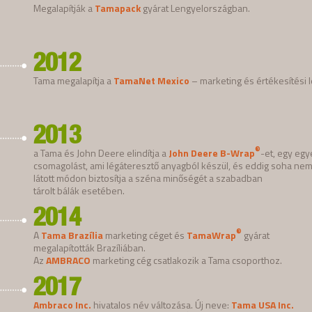
Megalapítják a
Tamapack
gyárat Lengyelországban.
2012
Tama megalapítja a
TamaNet Mexico
– marketing és értékesítési l
2013
®
a Tama és John Deere elindítja a
John Deere B-Wrap
-et, egy egy
csomagolást, ami légáteresztő anyagból készül, és eddig soha ne
látott módon biztosítja a széna minőségét a szabadban
tárolt bálák esetében.
2014
®
A
Tama Brazília
marketing céget és
TamaWrap
gyárat
megalapították Brazíliában.
Az
AMBRACO
marketing cég csatlakozik a Tama csoporthoz.
2017
Ambraco Inc.
hivatalos név változása. Új neve:
Tama USA Inc.