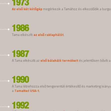
1973
Az első két kötőgép
megérkezik a Tamához és elkezdődik a burgo
1986
Tama elkészíti
az első raklaphálót
.
1987
A Tama elkészíti az
első bálaháló termékeit
és jelentősen bővíti a
1990
A Tama létrehozza első tengerentúli értékesítő és marketing leányvá
a
TamaNet USA-t
.
1992