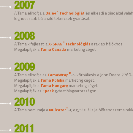
2007
™
A Tama elindítja a
Bale+
Technológiát
és elkezdi a piac által valah
leghosszabb bálaháló tekercsek gyártását.
2008
™
A Tama kifejleszti a
X-SPAN
technológiát
a raklap hálókhoz.
Megalapítják a
Tama Canada
marketing céget.
2009
®
A Tama elindítja az
TamaWrap
-t- körbálázás a John Deere 7760
Megalapítják a
Tama Polska
marketing céget.
Megalapítják a
Tama Hungary
marketing céget.
Megalapítják az
Epack
gyárat Magyarországon.
2010
™
A Tama bemutatja a
NDicator
-t, egy vizuális jelölőrendszert a r
2011