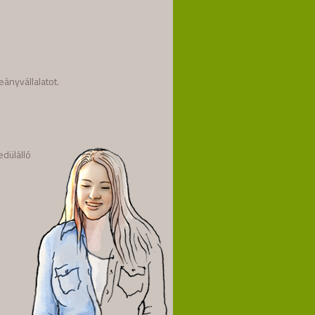
eányvállalatot.
edülálló
m