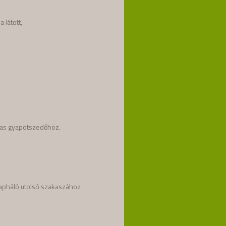
a látott,
-as gyapotszedőhöz.
aklapháló utolsó szakaszához