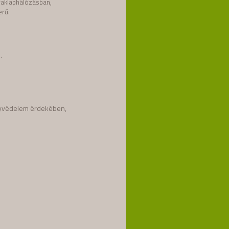
raklaphálózásban,
erű.
.
ányvédelem érdekében,