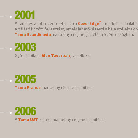
2001
™
A Tama és a John Deere elindítja a
CoverEdge
– márkát – a bálahá
a bálázó közötti fejlesztést, amely lehetővé teszi a bála széleinek 
Tama Scandinavia
marketing cég megalapítása Svédországban.
2003
Gyár alapítása
Alon Tavorban
, Izraelben.
2005
Tama France
marketing cég megalapítása.
2006
A
Tama UAT
Ireland marketing cég megalapítása.