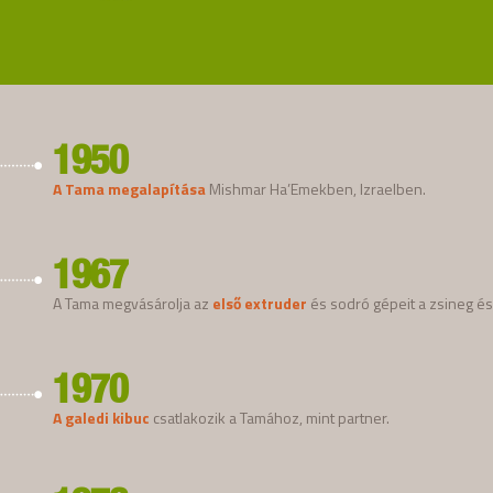
1950
A Tama megalapítása
Mishmar Ha’Emekben, Izraelben.
1967
A Tama megvásárolja az
első extruder
és sodró gépeit a zsineg és 
1970
A galedi kibuc
csatlakozik a Tamához, mint partner.