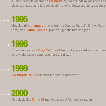
A Tama szabadalmaztatja a
FlexNet®
-et, ami forradalmi megoldás a 
olyan csomagolási eljárások esetén, ahol a légáteresztés szükségsz
1995
Megalapítják a
Tama UAT
marketing céget az Egyesült Királyságban
Létrejön a
Tama (UK) Ltd
. gyár az Egyesült Királyságban
1998
A Tama elindítja az
Edge To Edge®
technológiát- a teljes takarm
amely jelentősen emeli a minőségi szintet.
1999
A
Novatex Italia
csatlakozik a Tama csoporthoz
2000
Megalapítják a
Tama CE
marketing céget Németországban.