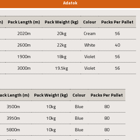
Adatok
m)
Pack Length (m)
Pack Weight (kg)
Colour
Packs Per Pallet
2020m
20kg
Cream
56
2600m
22kg
White
40
1900m
18kg
Violet
56
3000m
19.5kg
Violet
56
ack Length (m)
Pack Weight (kg)
Colour
Packs Per Pallet
3500m
10kg
Blue
80
3950m
10kg
Blue
80
5800m
10kg
Blue
80