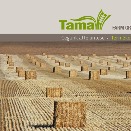
FARM GR
Cégünk áttekintése
Terméke
Tama Hungary
+