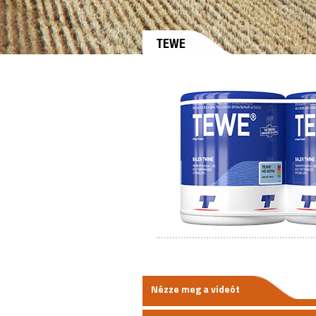
TEWE
Nézze meg a videót