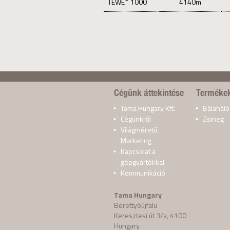
TEWE
1000
4140m
Cégünk áttekintése
Terméke
Tama Hungary Kft.
Bálaháló
Cégünkről
Zsineg
Világméretű
Marketing
Kapcsolat a
gépgyártókkal
Kommunikáció
Tama Hungary
Berettyóújfalu
Keresztesi út 3/a, 4100
Hungary