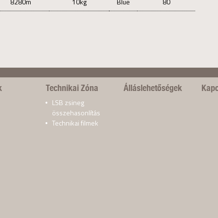
8280m
10kg
Blue
80
k
Technikai Zóna
Álláslehetőségek
Kapc
LSB zsineg
összehasonlítás
Technikai filmek