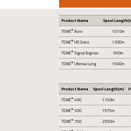
Product Name
Spool Length(
®
TEWE
Auro
1010m
®
TEWE
HD Extra
1300m
®
TEWE
Signal Bigmax
950m
®
TEWE
Ultimax Long
1500m
Product Name
Spool Length(m)
P
®
TEWE
400
1750m
®
TEWE
500
1975m
®
TEWE
750
2900m
®