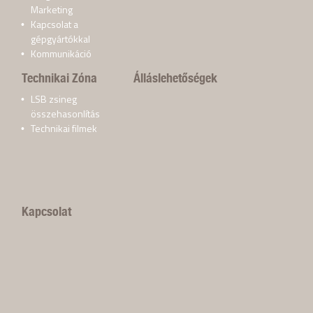
Marketing
Kapcsolat a
gépgyártókkal
Kommunikáció
Technikai Zóna
Álláslehetőségek
LSB zsineg
összehasonlítás
Technikai filmek
Kapcsolat