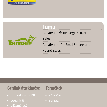
Tama
TamaTwine
for Large Square
Bales
™
TamaTwine
for Small Square and
Round Bales
Cégünk áttekintése
Termékek
Tama Hungary Kft.
Bálaháló
Cégünkről
Zsineg
Világméretű