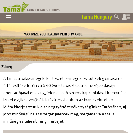
FARM GROWN SOLUTIONS
Tama Hungary
▼
▼
▼
Tama Hungary
▼
Zsineg
A Tamát a bálazsinegek, kertészeti zsinegek és kötelek gyártása és
értékesítése terén való 40 éves tapasztalata, a mezőgazdasági
orientációjával és az ügyfeleivel való szoros kapcsolatával kombinálva
Izrael egyik vezető vállalatává teszi ebben az ipari szektorban.
Mióta kiterjesztettük a zsineggyártó tevékenységünket Európában, új,
jobb minőségű bálazsinegek jelentek meg, megemelve ezzel a
minőség és teljesítmény mércéjét.