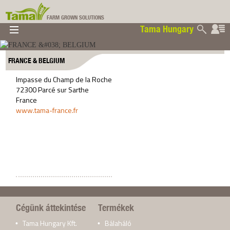
FARM GROWN SOLUTIONS
Tama Hungary
▼
▼
▼
Tama Hungary
▼
FRANCE & BELGIUM
Impasse du Champ de la Roche
72300 Parcé sur Sarthe
France
www.tama-france.fr
Cégünk áttekintése
Termékek
Tama Hungary Kft.
Bálaháló