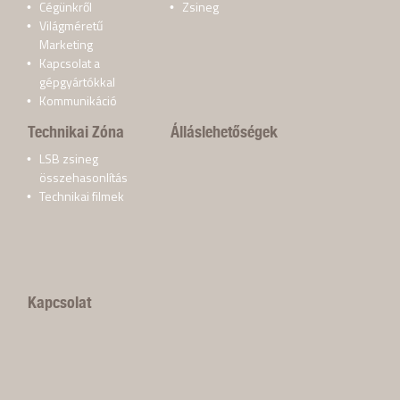
Cégünkről
Zsineg
Világméretű
Marketing
Kapcsolat a
gépgyártókkal
Kommunikáció
Technikai Zóna
Álláslehetőségek
LSB zsineg
összehasonlítás
Technikai filmek
Kapcsolat