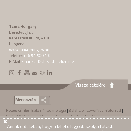
Tama Hungary
Berettyóújfalu
Keresztesi út 3/a, 4100
Hungary
www.tama-hungary.hu
Telefon:
+36 54 500 432
E-Mail:
Email küldéshez klikkeljen ide
Vissza tetejére
Megosztás...
Közös címke:
Bale+™ Technológia
|
Bálaháló
|
CoverNet Preferred
|
EcoBull™ Preferred
|
Edge to Edge
|
Edge to Edge™ Technológia
|
nagy bála
|
Polipropilén
|
Szizálkender zsineg
|
Tama
|
Tama LSB
Annak érdekében, hogy a lehető legjobb szolgáltatást
bálazsinegek
|
Tama LSB zsineg
|
Tama Marathon®
|
TamaTwine™
|