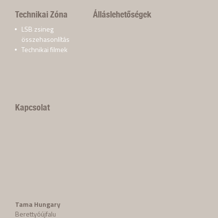
Technikai Zóna
Álláslehetőségek
LSB zsineg
összehasonlítás
Technikai filmek
Kapcsolat
Tama Hungary
Berettyóújfalu