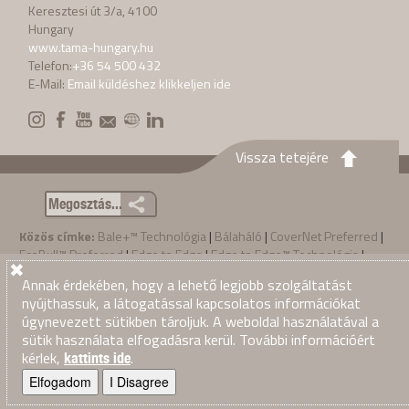
Keresztesi út 3/a, 4100
Hungary
www.tama-hungary.hu
Telefon:
+36 54 500 432
E-Mail:
Email küldéshez klikkeljen ide
Vissza tetejére
Megosztás...
Közös címke:
Bale+™ Technológia
|
Bálaháló
|
CoverNet Preferred
|
EcoBull™ Preferred
|
Edge to Edge
|
Edge to Edge™ Technológia
|
nagy bála
|
Polipropilén
|
Szizálkender zsineg
|
Tama
|
Tama LSB
Annak érdekében, hogy a lehető legjobb szolgáltatást
bálazsinegek
|
Tama LSB zsineg
|
Tama Marathon®
|
TamaTwine™
|
nyújthassuk, a látogatással kapcsolatos információkat
Tama zsineg
|
zsineg
úgynevezett sütikben tároljuk. A weboldal használatával a
Privacy Policy
Értékesítési feltételek
sütik használata elfogadásra kerül. További információért
·
·
© 2026
Tama Hungary
. Mind jog fenntartva
kérlek,
.
kattints ide
Elfogadom
I Disagree